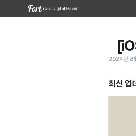
Your Digital Haven
[i
2024년 8
최신 업