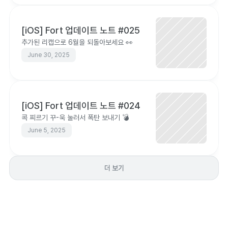
[iOS] Fort 업데이트 노트 #025
추가된 리캡으로 6월을 되돌아보세요 👀
June 30, 2025
[iOS] Fort 업데이트 노트 #024
콕 찌르기 꾸-욱 눌러서 폭탄 보내기 💣
June 5, 2025
더 보기