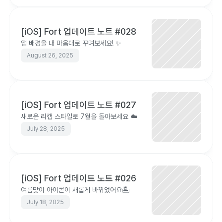
[iOS] Fort 업데이트 노트 #028
앱 배경을 내 마음대로 꾸며보세요! ✨
August 26, 2025
[iOS] Fort 업데이트 노트 #027
새로운 리캡 스타일로 7월을 돌아보세요 ☁️
July 28, 2025
[iOS] Fort 업데이트 노트 #026
여름맞이 아이콘이 새롭게 바뀌었어요🏝️
July 18, 2025